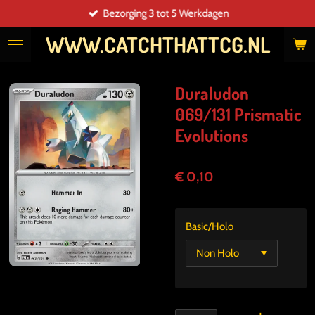
Bezorging 3 tot 5 Werkdagen
Ga
direct
WWW.CATCHTHATTCG.NL
naar
de
hoofdinhoud
Duraludon
069/131 Prismatic
Evolutions
€ 0,10
Basic/Holo