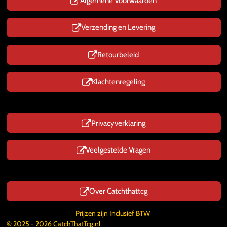
p
Algemene Voorwaarden
Verzending en Levering
Retourbeleid
Klachtenregeling
Privacyverklaring
Veelgestelde Vragen
Over Catchthattcg
Prijzen zijn Inclusief BTW
© 2025 - 2026 CatchThatTcg.nl