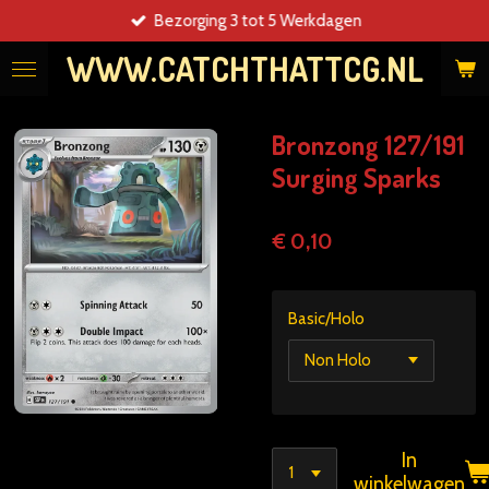
Bezorging 3 tot 5 Werkdagen
Ga
direct
WWW.CATCHTHATTCG.NL
naar
de
hoofdinhoud
Bronzong 127/191
Surging Sparks
€ 0,10
Basic/Holo
In
winkelwagen