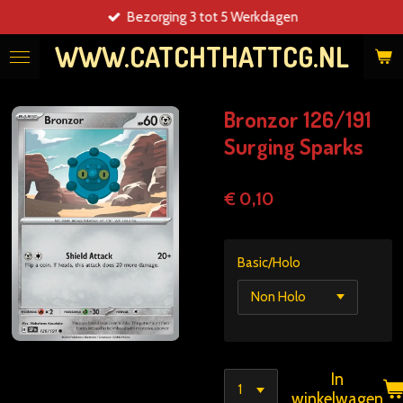
Bezorging 3 tot 5 Werkdagen
Ga
direct
WWW.CATCHTHATTCG.NL
naar
de
hoofdinhoud
Bronzor 126/191
Surging Sparks
€ 0,10
Basic/Holo
In
winkelwagen