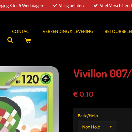
ging 3 tot 5 Werkdagen
Veilig betalen
Veel Verschillen
N
CONTACT
VERZENDING & LEVERING
RETOURBELE
Vivillon 007
€ 0,10
Basic/Holo