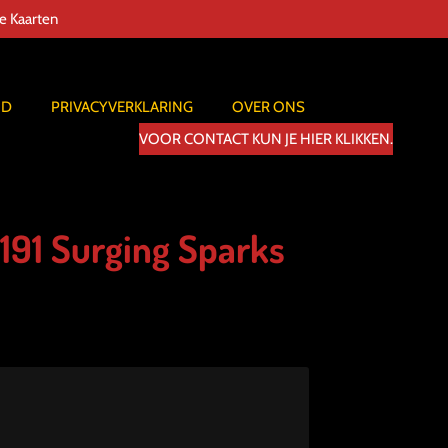
de Kaarten
ID
PRIVACYVERKLARING
OVER ONS
VOOR CONTACT KUN JE HIER KLIKKEN.
/191 Surging Sparks