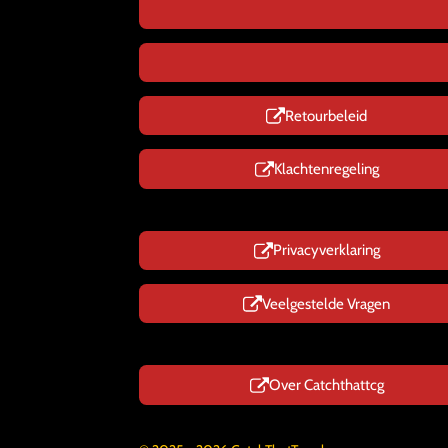
Retourbeleid
Klachtenregeling
Privacyverklaring
Veelgestelde Vragen
Over Catchthattcg