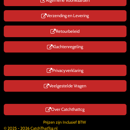
p
Algemene Voorwaarden
Verzending en Levering
Retourbeleid
Klachtenregeling
Privacyverklaring
Veelgestelde Vragen
Over Catchthattcg
Prijzen zijn Inclusief BTW
© 2025 - 2026 CatchThatTcg.nl