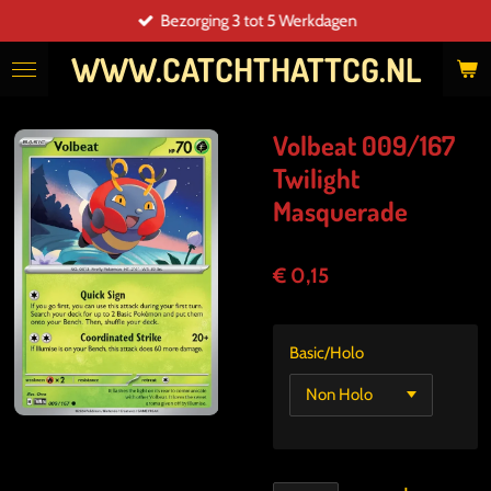
Bezorging 3 tot 5 Werkdagen
Ga
direct
WWW.CATCHTHATTCG.NL
naar
de
hoofdinhoud
Volbeat 009/167
Twilight
Masquerade
€ 0,15
Basic/Holo