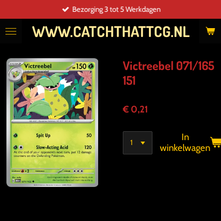
Bezorging 3 tot 5 Werkdagen
Ga
direct
WWW.CATCHTHATTCG.NL
naar
de
hoofdinhoud
Victreebel 071/165
151
€ 0,21
In
winkelwagen