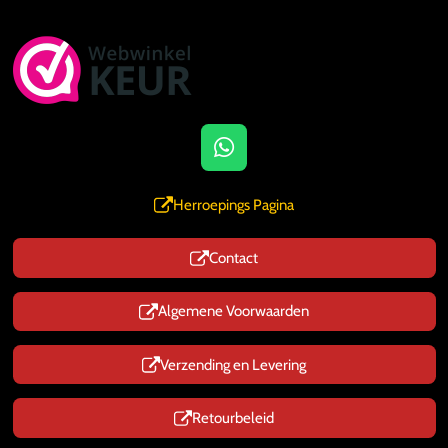
W
h
a
Herroepings Pagina
t
s
Contact
A
p
p
Algemene Voorwaarden
Verzending en Levering
Retourbeleid