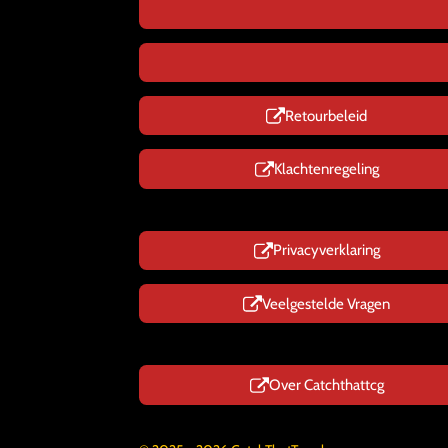
Retourbeleid
Klachtenregeling
Privacyverklaring
Veelgestelde Vragen
Over Catchthattcg