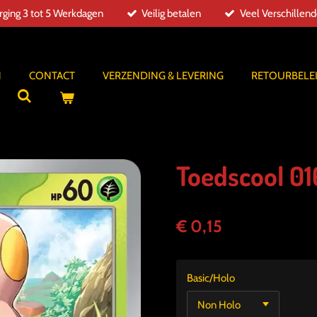
ging 3 tot 5 Werkdagen
Veilig betalen
Veel Verschillen
N
CONTACT
VERZENDING & LEVERING
RETOURBELE
Toedscool 01
€ 0,15
Basic/Holo