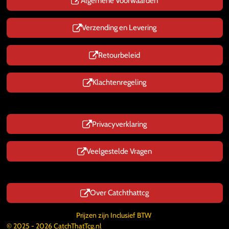
p
Algemene Voorwaarden
Verzending en Levering
Retourbeleid
Klachtenregeling
Privacyverklaring
Veelgestelde Vragen
Over Catchthattcg
Prijzen zijn Inclusief BTW
© 2025 - 2026 CatchThatTcg.nl