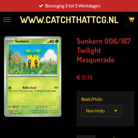
Bezorging 3 tot 5 Werkdagen
Ga
direct
WWW.CATCHTHATTCG.NL
naar
de
hoofdinhoud
Sunkern 006/167
Twilight
Masquerade
€ 0,15
Basic/Holo