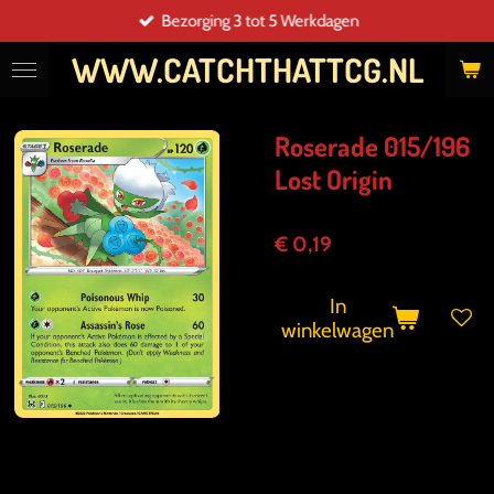
Bezorging 3 tot 5 Werkdagen
Ga
direct
WWW.CATCHTHATTCG.NL
naar
de
hoofdinhoud
Roserade 015/196
Lost Origin
€ 0,19
In
winkelwagen