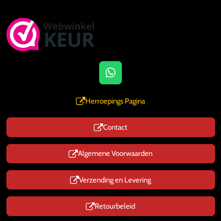
W
h
a
Herroepings Pagina
t
s
Contact
A
p
p
Algemene Voorwaarden
Verzending en Levering
Retourbeleid