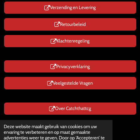
Verzending en Levering
Retourbeleid
Klachtenregeling
Privacyverklaring
Veelgestelde Vragen
Over Catchthattcg
Prijzen zijn Inclusief BTW
Deze website maakt gebruik van cookies om uw
© 2025 - 2026 CatchThatTcg.nl
ervaring te verbeteren en op maat gemaakte
Powered by
JouwWeb
advertenties weer te geven. Door op ‘Accepteren’ te