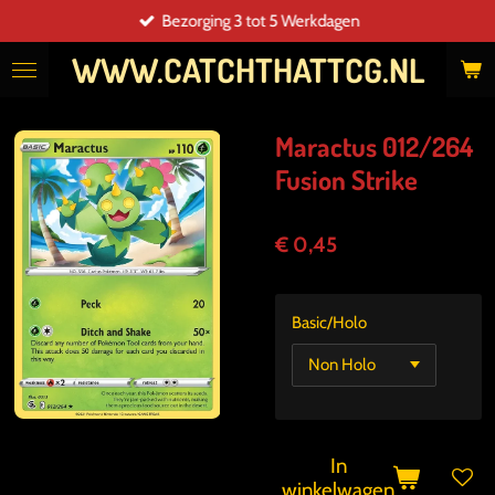
Bezorging 3 tot 5 Werkdagen
Ga
direct
WWW.CATCHTHATTCG.NL
naar
de
hoofdinhoud
Maractus 012/264
Fusion Strike
€ 0,45
Basic/Holo
In
winkelwagen