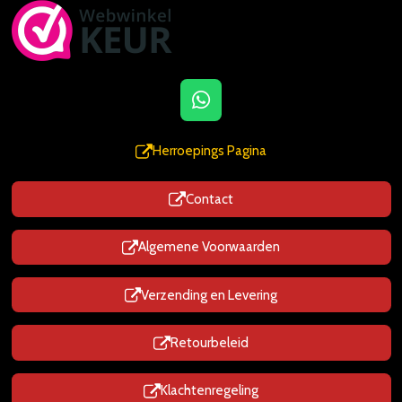
W
h
a
Herroepings Pagina
t
s
Contact
A
p
p
Algemene Voorwaarden
Verzending en Levering
Retourbeleid
Klachtenregeling