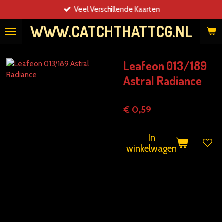
Veel Verschillende Kaarten
Ga
direct
WWW.CATCHTHATTCG.NL
naar
de
hoofdinhoud
Leafeon 013/189
Astral Radiance
€ 0,59
In
winkelwagen