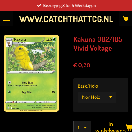
Bezorging 3 tot 5 Werkdagen
Ga
direct
WWW.CATCHTHATTCG.NL
naar
de
hoofdinhoud
Kakuna 002/185
Vivid Voltage
€ 0,20
Basic/Holo
In
winkelwagen