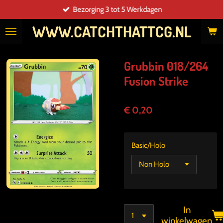
Bezorging 3 tot 5 Werkdagen
Ga
direct
WWW.CATCHTHATTCG.NL
naar
de
hoofdinhoud
Grubbin 018/264
Fusion Strike
€ 0,20
Basic/Holo
In
winkelwagen