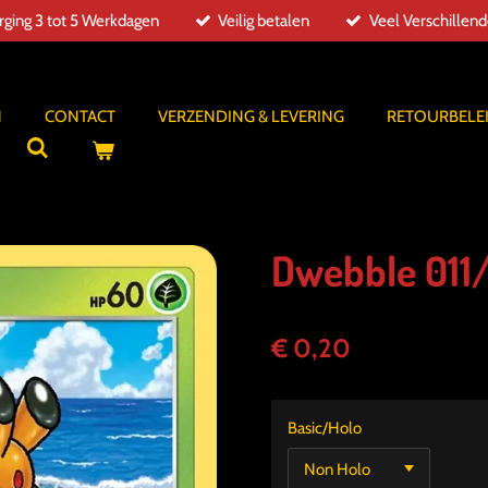
ging 3 tot 5 Werkdagen
Veilig betalen
Veel Verschillen
N
CONTACT
VERZENDING & LEVERING
RETOURBELE
Dwebble 011/
€ 0,20
Basic/Holo