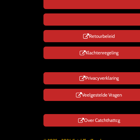
Retourbeleid
Klachtenregeling
Privacyverklaring
Veelgestelde Vragen
Over Catchthattcg