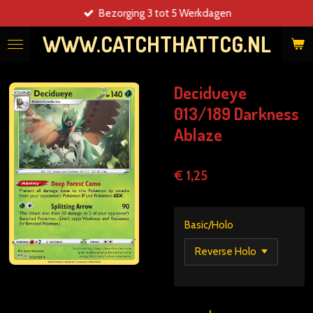
Bezorging 3 tot 5 Werkdagen
Ga
direct
WWW.CATCHTHATTCG.NL
naar
de
hoofdinhoud
Decidueye
013/189 Darkness
Ablaze
€ 1,25
Basic/Holo