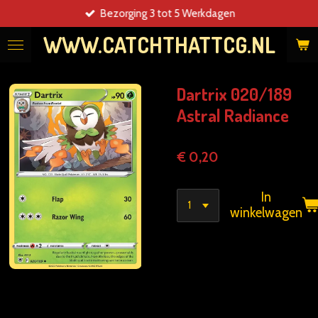
Bezorging 3 tot 5 Werkdagen
Ga
direct
WWW.CATCHTHATTCG.NL
naar
de
hoofdinhoud
Dartrix 020/189
Astral Radiance
€ 0,20
In
winkelwagen