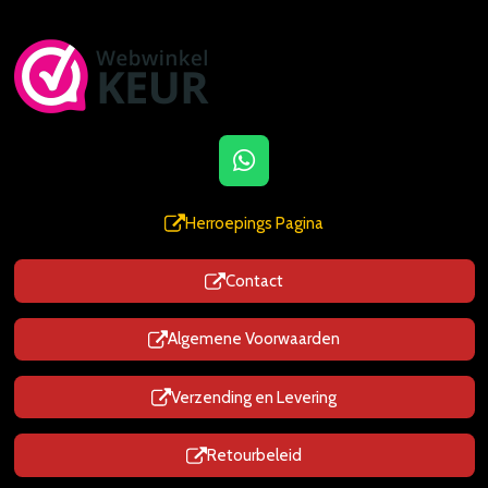
W
h
a
Herroepings Pagina
t
s
Contact
A
p
p
Algemene Voorwaarden
Verzending en Levering
Retourbeleid