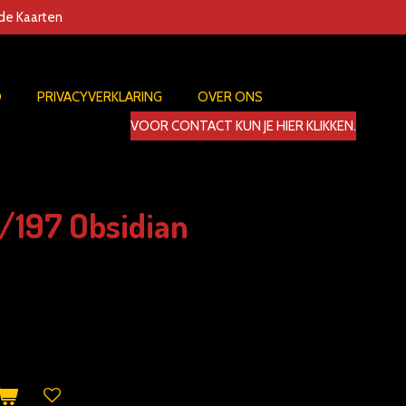
nde Kaarten
D
PRIVACYVERKLARING
OVER ONS
VOOR CONTACT KUN JE HIER KLIKKEN.
197 Obsidian