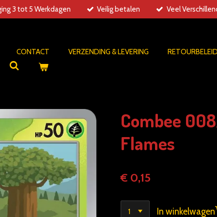
ing 3 tot 5 Werkdagen
Veilig betalen
Veel Verschille
CONTACT
VERZENDING & LEVERING
RETOURBELEI
Combee 008/
Flames
€ 0,15
In winkelwagen