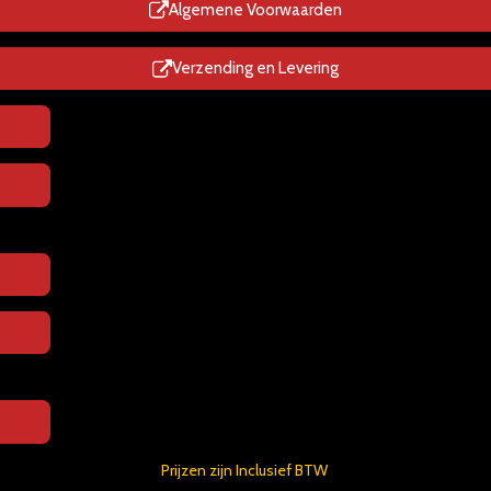
p
Algemene Voorwaarden
Verzending en Levering
Prijzen zijn Inclusief BTW