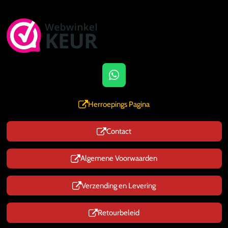
W
h
a
Herroepings Pagina
t
s
Contact
A
p
p
Algemene Voorwaarden
Verzending en Levering
Retourbeleid