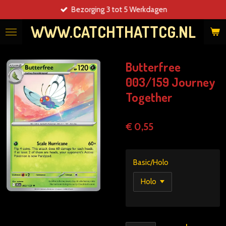
Bezorging 3 tot 5 Werkdagen
Ga
direct
WWW.CATCHTHATTCG.NL
naar
de
hoofdinhoud
Butterfree
003/159 Journey
Together
€ 0,55
Basic/Holo