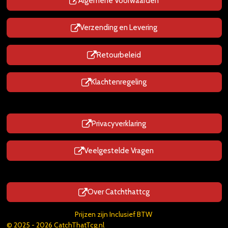
p
Algemene Voorwaarden
Verzending en Levering
Retourbeleid
Klachtenregeling
Privacyverklaring
Veelgestelde Vragen
Over Catchthattcg
Prijzen zijn Inclusief BTW
© 2025 - 2026 CatchThatTcg.nl