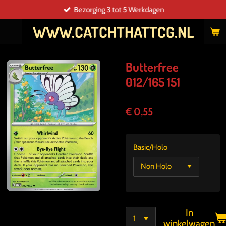
Bezorging 3 tot 5 Werkdagen
Ga
direct
WWW.CATCHTHATTCG.NL
naar
de
hoofdinhoud
Butterfree
012/165 151
€ 0,55
Basic/Holo
In
winkelwagen