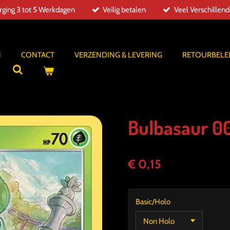
ging 3 tot 5 Werkdagen
Veilig betalen
Veel Verschillen
N
CONTACT
VERZENDING & LEVERING
RETOURBELE
Bulbasaur 0
€ 0,15
Basic/Holo