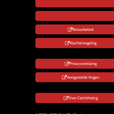
Retourbeleid
Klachtenregeling
Privacyverklaring
Veelgestelde Vragen
Over Catchthattcg