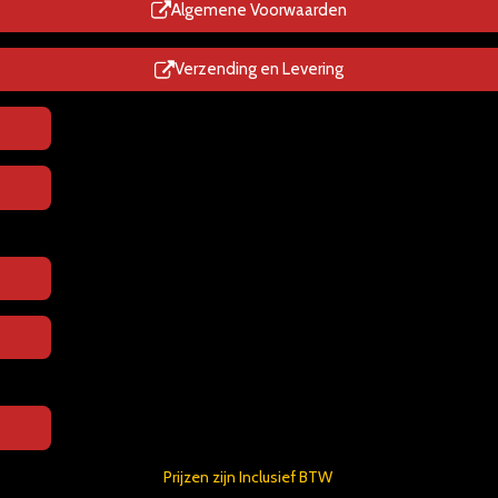
p
Algemene Voorwaarden
Verzending en Levering
Prijzen zijn Inclusief BTW