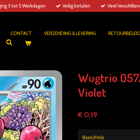
ing 3 tot 5 Werkdagen
Veilig betalen
Veel Verschille
CONTACT
VERZENDING & LEVERING
RETOURBELEI
Wugtrio 057/
Violet
€ 0,19
Basic/Holo