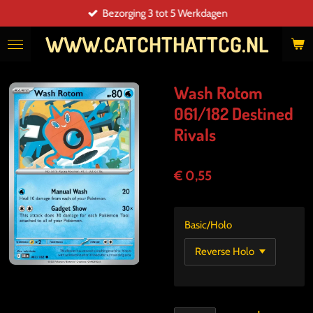
Bezorging 3 tot 5 Werkdagen
Ga
direct
WWW.CATCHTHATTCG.NL
naar
de
hoofdinhoud
Wash Rotom
061/182 Destined
Rivals
€ 0,55
Basic/Holo