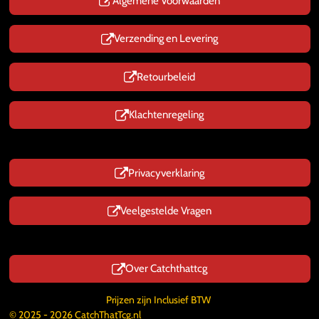
p
Algemene Voorwaarden
Verzending en Levering
Retourbeleid
Klachtenregeling
Privacyverklaring
Veelgestelde Vragen
Over Catchthattcg
Prijzen zijn Inclusief BTW
© 2025 - 2026 CatchThatTcg.nl