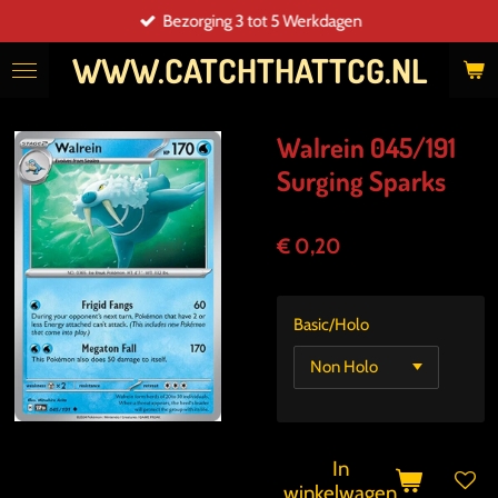
Bezorging 3 tot 5 Werkdagen
Ga
direct
WWW.CATCHTHATTCG.NL
naar
de
hoofdinhoud
Walrein 045/191
Surging Sparks
€ 0,20
Basic/Holo
In
winkelwagen