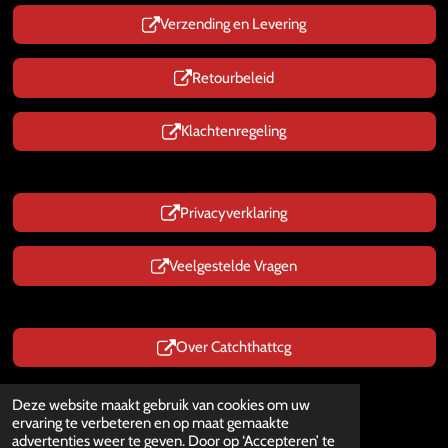
Verzending en Levering
Retourbeleid
Klachtenregeling
Privacyverklaring
Veelgestelde Vragen
Over Catchthattcg
Prijzen zijn Inclusief BTW
Deze website maakt gebruik van cookies om uw
© 2025 - 2026 CatchThatTcg.nl
ervaring te verbeteren en op maat gemaakte
Powered by
JouwWeb
advertenties weer te geven. Door op ‘Accepteren’ te