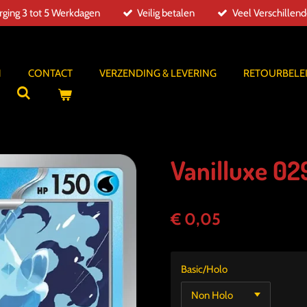
ging 3 tot 5 Werkdagen
Veilig betalen
Veel Verschillen
N
CONTACT
VERZENDING & LEVERING
RETOURBELE
Vanilluxe 02
€ 0,05
Basic/Holo