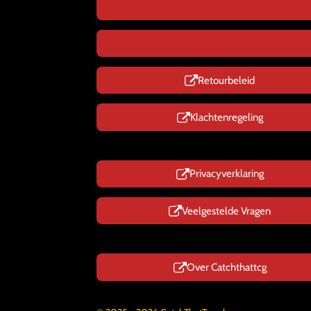
Retourbeleid
Klachtenregeling
Privacyverklaring
Veelgestelde Vragen
Over Catchthattcg