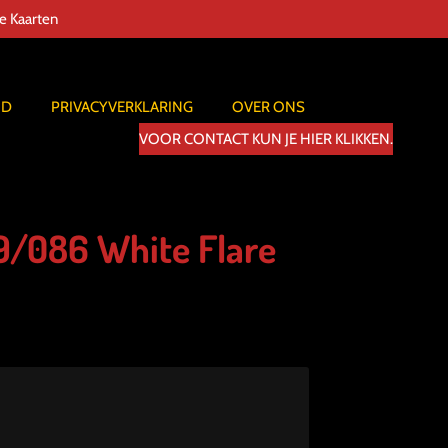
de Kaarten
ID
PRIVACYVERKLARING
OVER ONS
VOOR CONTACT KUN JE HIER KLIKKEN.
9/086 White Flare