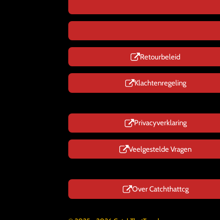
Retourbeleid
Klachtenregeling
Privacyverklaring
Veelgestelde Vragen
Over Catchthattcg