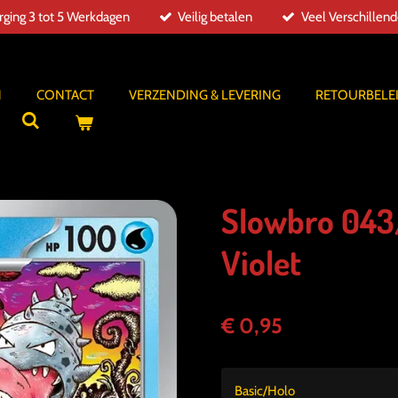
ging 3 tot 5 Werkdagen
Veilig betalen
Veel Verschillen
N
CONTACT
VERZENDING & LEVERING
RETOURBELE
Slowbro 043/
Violet
€ 0,95
Basic/Holo