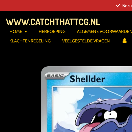
Bezor
Ga
direct
WWW.CATCHTHATTCG.NL
naar
de
HOME
HERROEPING
ALGEMENE VOORWAARDE
hoofdinhoud
KLACHTENREGELING
VEELGESTELDE VRAGEN