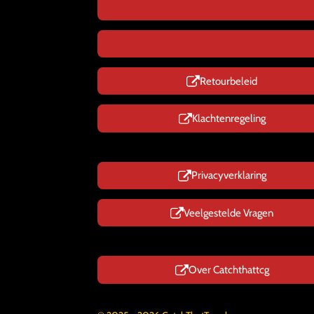
Retourbeleid
Klachtenregeling
Privacyverklaring
Veelgestelde Vragen
Over Catchthattcg