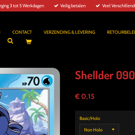
ging 3 tot 5 Werkdagen
Veilig betalen
Veel Verschillen
N
CONTACT
VERZENDING & LEVERING
RETOURBELE
Shellder 090
€ 0,15
Basic/Holo