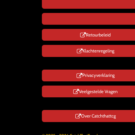
Retourbeleid
Klachtenregeling
Privacyverklaring
Veelgestelde Vragen
Over Catchthattcg