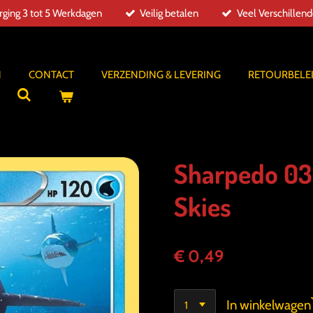
ging 3 tot 5 Werkdagen
Veilig betalen
Veel Verschillen
N
CONTACT
VERZENDING & LEVERING
RETOURBELE
Sharpedo 03
Skies
€ 0,49
In winkelwagen