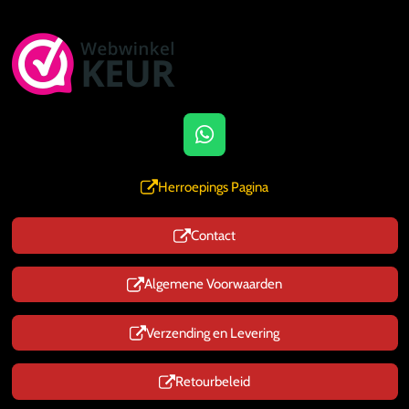
W
h
a
Herroepings Pagina
t
s
Contact
A
p
p
Algemene Voorwaarden
Verzending en Levering
Retourbeleid