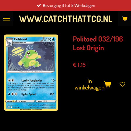
Bezorging 3 tot 5 Werkdagen
Ga
direct
WWW.CATCHTHATTCG.NL
naar
de
hoofdinhoud
Politoed 032/196
Lost Origin
€ 1,15
In
winkelwagen