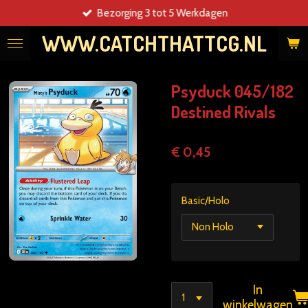
Bezorging 3 tot 5 Werkdagen
Ga
direct
WWW.CATCHTHATTCG.NL
naar
de
hoofdinhoud
Psyduck 045/182
Destined Rivals
€ 0,45
Basic/Holo
In
winkelwagen