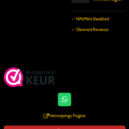
✅️ NM/Mint Kwaliteit
✅️ Sleeved Reverse
W
h
a
Herroepings Pagina
t
s