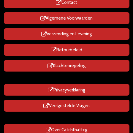
Contact
A
p
p
Algemene Voorwaarden
Verzending en Levering
Retourbeleid
Klachtenregeling
Privacyverklaring
Veelgestelde Vragen
Over Catchthattcg