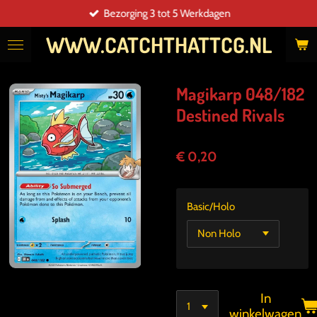
Bezorging 3 tot 5 Werkdagen
Ga
direct
WWW.CATCHTHATTCG.NL
naar
de
hoofdinhoud
Magikarp 048/182
Destined Rivals
€ 0,20
Basic/Holo
In
winkelwagen