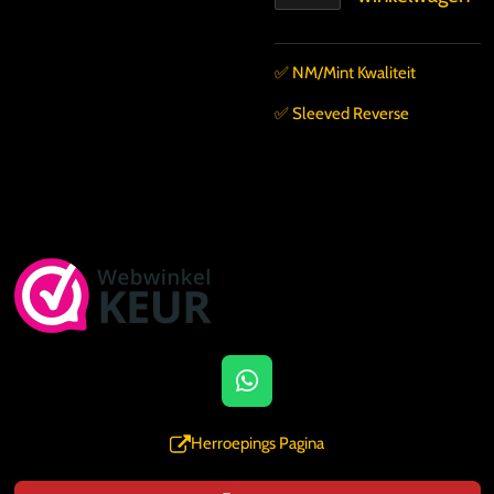
✅️ NM/Mint Kwaliteit
✅️ Sleeved Reverse
W
h
a
Herroepings Pagina
t
s