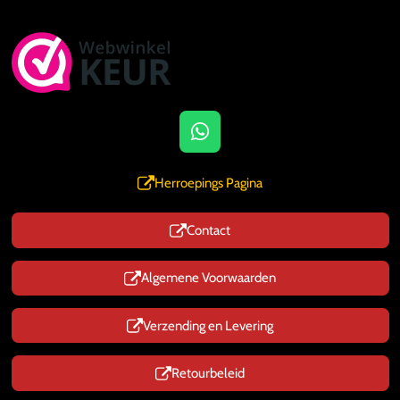
W
h
a
Herroepings Pagina
t
s
Contact
A
p
p
Algemene Voorwaarden
Verzending en Levering
Retourbeleid