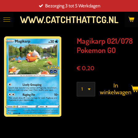
Bezorging 3 tot 5 Werkdagen
Ga
direct
WWW.CATCHTHATTCG.NL
naar
de
hoofdinhoud
Magikarp 021/078
Pokemon GO
€ 0,20
In
winkelwagen