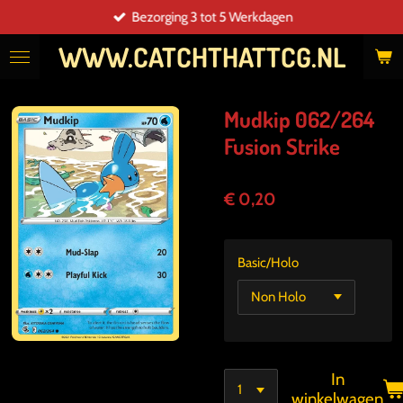
Bezorging 3 tot 5 Werkdagen
Ga
direct
WWW.CATCHTHATTCG.NL
naar
de
hoofdinhoud
Mudkip 062/264
Fusion Strike
€ 0,20
Basic/Holo
In
winkelwagen