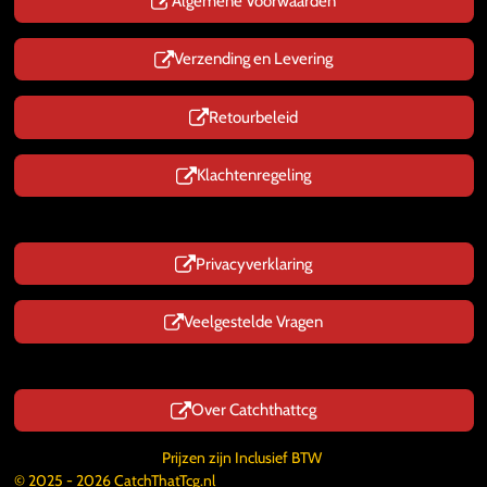
p
Algemene Voorwaarden
Verzending en Levering
Retourbeleid
Klachtenregeling
Privacyverklaring
Veelgestelde Vragen
Over Catchthattcg
Prijzen zijn Inclusief BTW
© 2025 - 2026 CatchThatTcg.nl