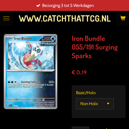
Bezorging 3 tot 5 Werkdagen
Ga
direct
WWW.CATCHTHATTCG.NL
naar
de
hoofdinhoud
Iron Bundle
055/191 Surging
Sparks
€ 0,19
Basic/Holo