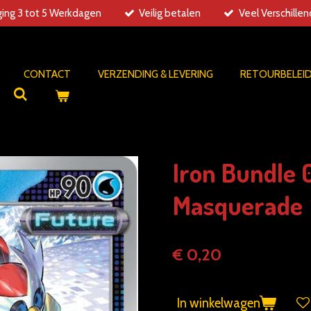
ing 3 tot 5 Werkdagen
Veilig betalen
Veel Verschille
CONTACT
VERZENDING & LEVERING
RETOURBELEI
Iron Bundle 
Masquerade
€ 0,20
In winkelwagen