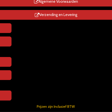
p
Algemene Voorwaarden
Verzending en Levering
Prijzen zijn Inclusief BTW