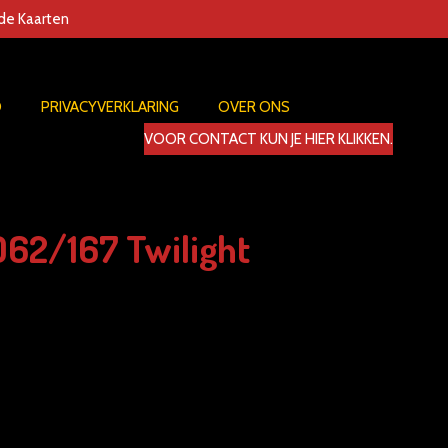
nde Kaarten
D
PRIVACYVERKLARING
OVER ONS
VOOR CONTACT KUN JE HIER KLIKKEN.
062/167 Twilight