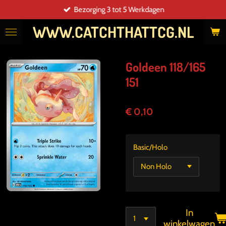
Bezorging 3 tot 5 Werkdagen
Ga
direct
WWW.CATCHTHATTCG.NL
naar
de
hoofdinhoud
Goldeen 118/165
151
€ 0,10
Basic/Holo
In
winkelwagen