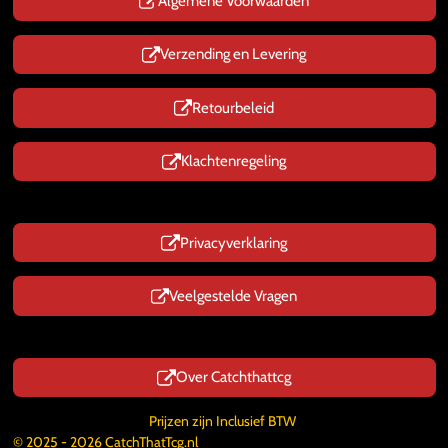
p
Algemene Voorwaarden
Verzending en Levering
Retourbeleid
Klachtenregeling
Privacyverklaring
Veelgestelde Vragen
Over Catchthattcg
Prijzen zijn Inclusief BTW
© 2025 - 2026 CatchThatTcg.nl