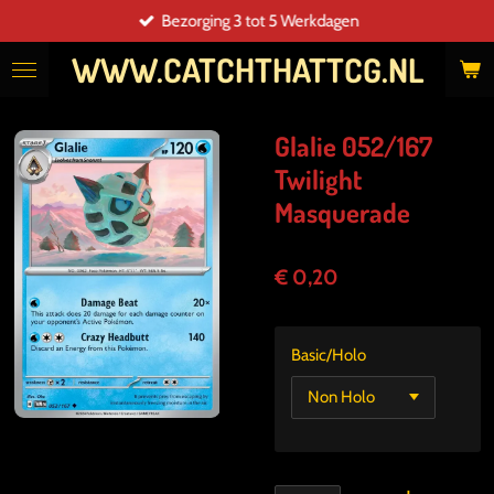
Bezorging 3 tot 5 Werkdagen
Ga
direct
WWW.CATCHTHATTCG.NL
naar
de
hoofdinhoud
Glalie 052/167
Twilight
Masquerade
€ 0,20
Basic/Holo