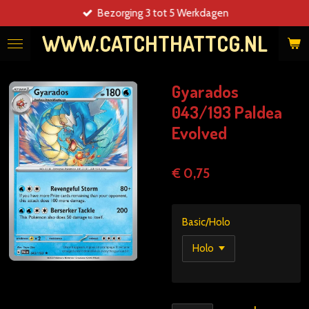
Bezorging 3 tot 5 Werkdagen
Ga
direct
WWW.CATCHTHATTCG.NL
naar
de
hoofdinhoud
Gyarados
043/193 Paldea
Evolved
€ 0,75
Basic/Holo