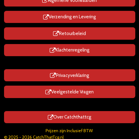
p
Algemene Voorwaarden
Verzending en Levering
Retourbeleid
Klachtenregeling
Privacyverklaring
Veelgestelde Vragen
Over Catchthattcg
Prijzen zijn Inclusief BTW
© 2025 - 2026 CatchThatTcg.nl