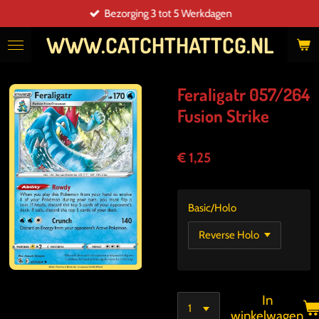
Bezorging 3 tot 5 Werkdagen
Ga
direct
WWW.CATCHTHATTCG.NL
naar
de
hoofdinhoud
Feraligatr 057/264
Fusion Strike
€ 1,25
Basic/Holo
In
winkelwagen