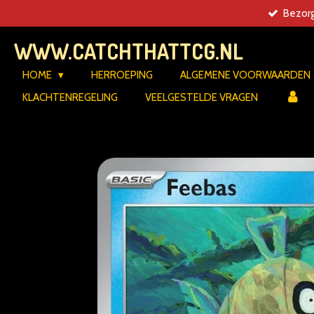
Bezorg
Ga
direct
WWW.CATCHTHATTCG.NL
naar
de
HOME
HERROEPING
ALGEMENE VOORWAARDEN
hoofdinhoud
KLACHTENREGELING
VEELGESTELDE VRAGEN