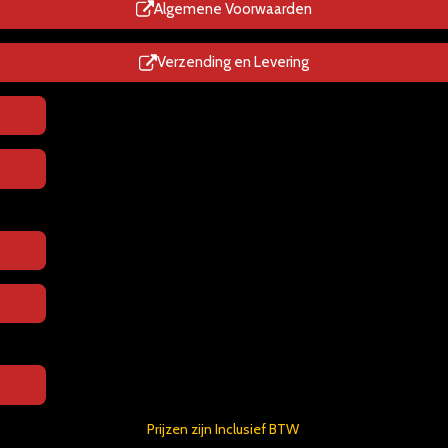
p
Algemene Voorwaarden
Verzending en Levering
Prijzen zijn Inclusief BTW