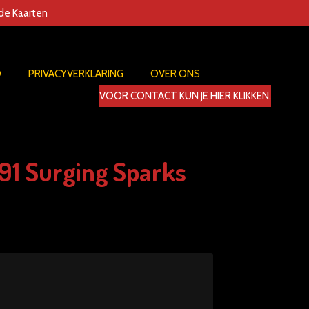
nde Kaarten
D
PRIVACYVERKLARING
OVER ONS
VOOR CONTACT KUN JE HIER KLIKKEN.
91 Surging Sparks