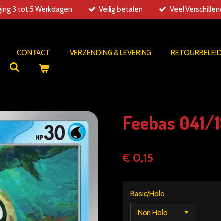
ing 3 tot 5 Werkdagen
Veilig betalen
Veel Verschille
CONTACT
VERZENDING & LEVERING
RETOURBELEI
Feebas 041/1
€ 0,15
Basic/Holo