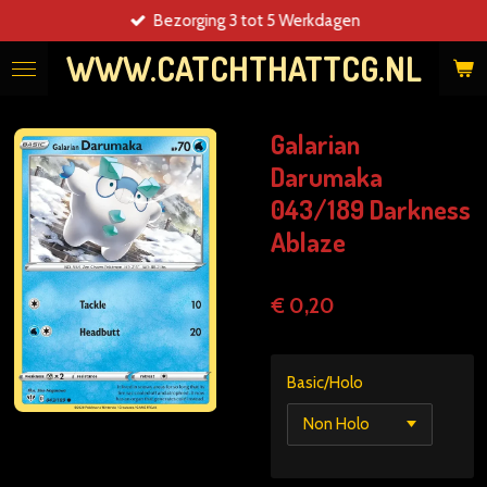
Bezorging 3 tot 5 Werkdagen
Ga
direct
WWW.CATCHTHATTCG.NL
naar
de
hoofdinhoud
Galarian
Darumaka
043/189 Darkness
Ablaze
€ 0,20
Basic/Holo