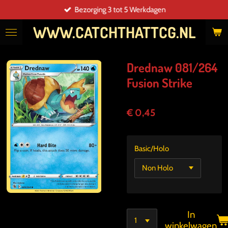
Bezorging 3 tot 5 Werkdagen
Ga
direct
WWW.CATCHTHATTCG.NL
naar
de
hoofdinhoud
Drednaw 081/264
Fusion Strike
€ 0,45
Basic/Holo
In
winkelwagen