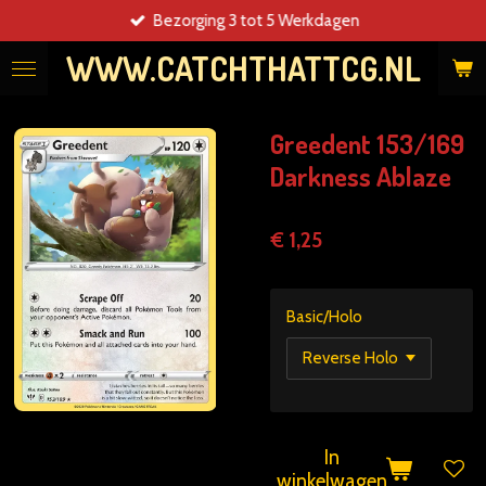
Bezorging 3 tot 5 Werkdagen
Ga
direct
WWW.CATCHTHATTCG.NL
naar
de
hoofdinhoud
Greedent 153/169
Darkness Ablaze
€ 1,25
Basic/Holo
In
winkelwagen