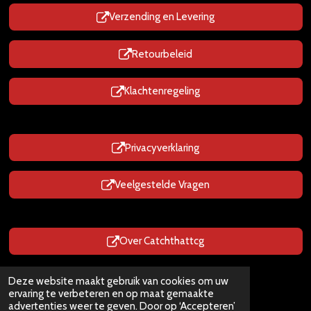
Verzending en Levering
Retourbeleid
Klachtenregeling
Privacyverklaring
Veelgestelde Vragen
Over Catchthattcg
Prijzen zijn Inclusief BTW
Deze website maakt gebruik van cookies om uw
© 2025 - 2026 CatchThatTcg.nl
ervaring te verbeteren en op maat gemaakte
Powered by
JouwWeb
advertenties weer te geven. Door op ‘Accepteren’