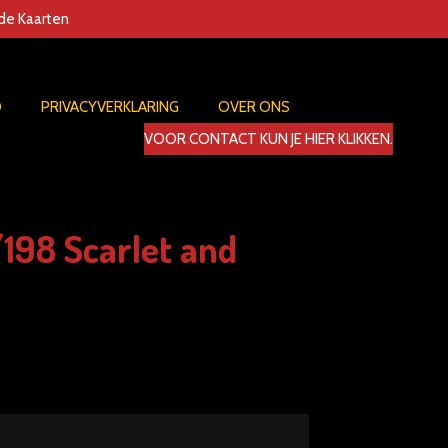
nde Kaarten
D
PRIVACYVERKLARING
OVER ONS
VOOR CONTACT KUN JE HIER KLIKKEN.
/198 Scarlet and