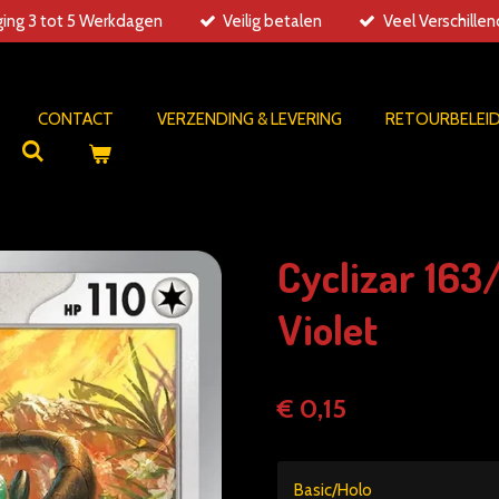
ing 3 tot 5 Werkdagen
Veilig betalen
Veel Verschille
CONTACT
VERZENDING & LEVERING
RETOURBELEI
Cyclizar 163
Violet
€ 0,15
Basic/Holo