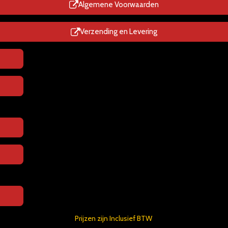
p
Algemene Voorwaarden
Verzending en Levering
Prijzen zijn Inclusief BTW