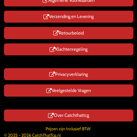
p
Algemene Voorwaarden
Verzending en Levering
Retourbeleid
Klachtenregeling
Privacyverklaring
Veelgestelde Vragen
Over Catchthattcg
Prijzen zijn Inclusief BTW
© 2025 - 2026 CatchThatTcg.nl