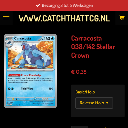
Bezorging 3 tot 5 Werkdagen
Ga
direct
WWW.CATCHTHATTCG.NL
naar
de
hoofdinhoud
Carracosta
038/142 Stellar
Crown
€ 0,35
Basic/Holo