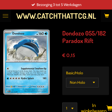
Bezorging 3 tot 5 Werkdagen
Ga
direct
WWW.CATCHTHATTCG.NL
naar
de
hoofdinhoud
Dondozo 055/182
Paradox Rift
€ 0,15
Basic/Holo
In
winkelwagen