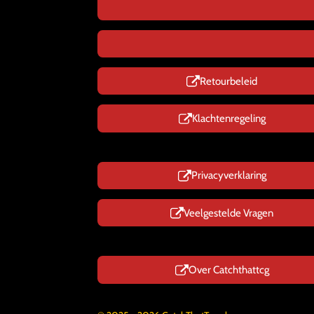
Retourbeleid
Klachtenregeling
Privacyverklaring
Veelgestelde Vragen
Over Catchthattcg