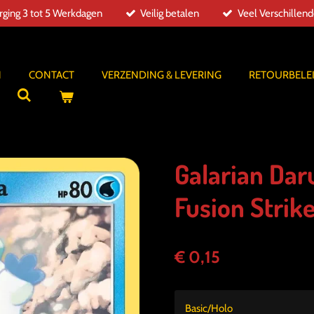
ging 3 tot 5 Werkdagen
Veilig betalen
Veel Verschillen
N
CONTACT
VERZENDING & LEVERING
RETOURBELE
Galarian Da
Fusion Strik
€ 0,15
Basic/Holo