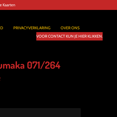
de Kaarten
ID
PRIVACYVERKLARING
OVER ONS
VOOR CONTACT KUN JE HIER KLIKKEN.
rumaka 071/264
e