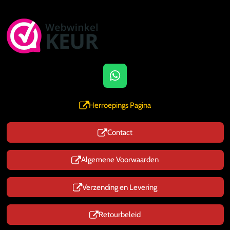
W
h
a
Herroepings Pagina
t
s
Contact
A
p
p
Algemene Voorwaarden
Verzending en Levering
Retourbeleid