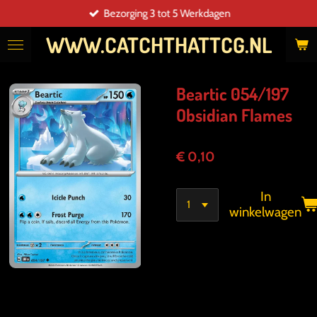
Bezorging 3 tot 5 Werkdagen
Ga
direct
WWW.CATCHTHATTCG.NL
naar
de
hoofdinhoud
Beartic 054/197
Obsidian Flames
€ 0,10
In
winkelwagen