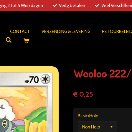
ing 3 tot 5 Werkdagen
Veilig betalen
Veel Verschille
CONTACT
VERZENDING & LEVERING
RETOURBELEI
Wooloo 222/
€ 0,25
Basic/Holo