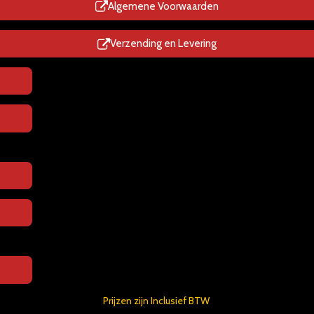
p
Algemene Voorwaarden
Verzending en Levering
Prijzen zijn Inclusief BTW