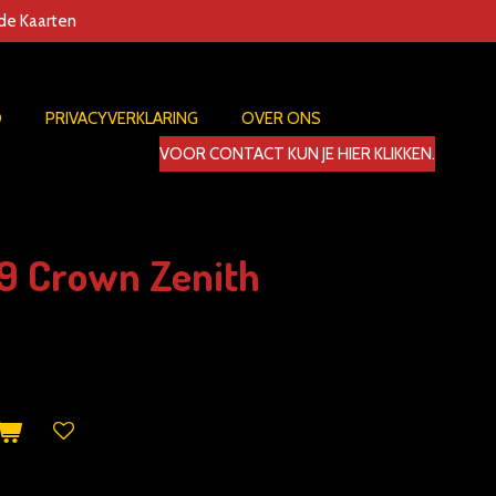
nde Kaarten
D
PRIVACYVERKLARING
OVER ONS
VOOR CONTACT KUN JE HIER KLIKKEN.
59 Crown Zenith