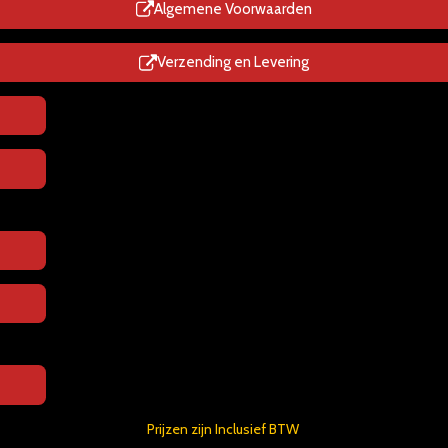
p
Algemene Voorwaarden
Verzending en Levering
Prijzen zijn Inclusief BTW